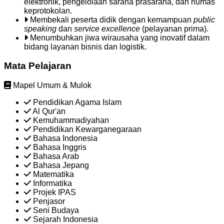
elektronik, pengelolaan sarana prasarana, dan humas
keprotokolan.
Membekali peserta didik dengan kemampuan
public
speaking
dan
service excellence
(pelayanan prima).
Menumbuhkan jiwa wirausaha yang inovatif dalam
bidang layanan bisnis dan logistik.
Mata Pelajaran
Mapel Umum & Mulok
Pendidikan Agama Islam
Al Qur'an
Kemuhammadiyahan
Pendidikan Kewarganegaraan
Bahasa Indonesia
Bahasa Inggris
Bahasa Arab
Bahasa Jepang
Matematika
Informatika
Projek IPAS
Penjasor
Seni Budaya
Sejarah Indonesia