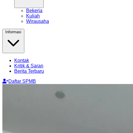
Bekerja
Kuliah
Wirausaha
Informasi
Kontak
Kritik & Saran
Berita Terbaru
Daftar SPMB