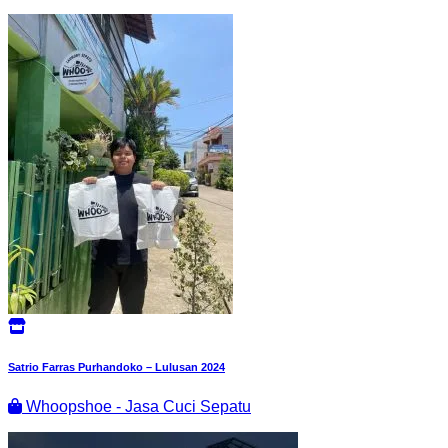
Satrio Farras Purhandoko – Lulusan 2024
Whoopshoe - Jasa Cuci Sepatu