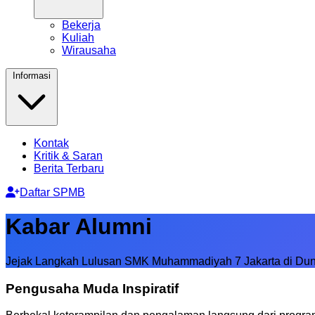
Bekerja
Kuliah
Wirausaha
Informasi
Kontak
Kritik & Saran
Berita Terbaru
Daftar SPMB
Kabar Alumni
Jejak Langkah Lulusan SMK Muhammadiyah 7 Jakarta di Dun
Pengusaha Muda
Inspiratif