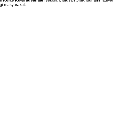
am
Kelas Kewirausahaan
sekolah, lulusan SMK Muhammadiyah 7
gi masyarakat.