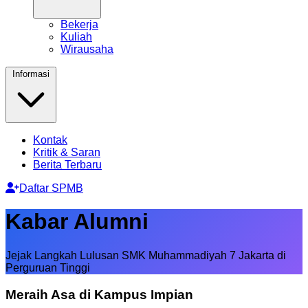
Bekerja
Kuliah
Wirausaha
Informasi
Kontak
Kritik & Saran
Berita Terbaru
Daftar SPMB
Kabar Alumni
Jejak Langkah Lulusan SMK Muhammadiyah 7 Jakarta di
Perguruan Tinggi
Meraih Asa di
Kampus Impian