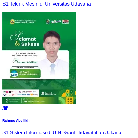
S1 Teknik Mesin di Universitas Udayana
Rahmat Abdillah
S1 Sistem Informasi di UIN Syarif Hidayatullah Jakarta