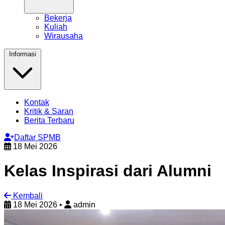
Bekerja
Kuliah
Wirausaha
Informasi
Kontak
Kritik & Saran
Berita Terbaru
Daftar SPMB
18 Mei 2026
Kelas Inspirasi dari Alumni
Kembali
18 Mei 2026
•
admin