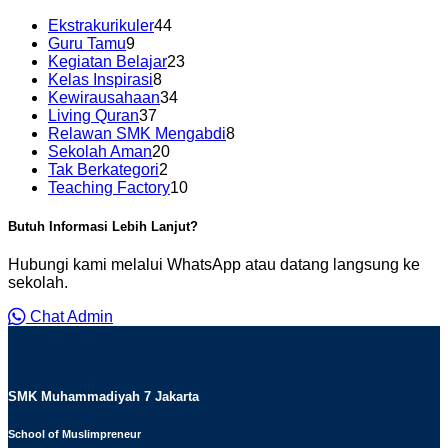
Ekstrakurikuler
44
Guru Tamu
9
Kegiatan Belajar
23
Kelas Inspirasi
8
Kewirausahaan
34
Living Quran
37
Relawan SMK Mengabdi
8
Sekolah Aman
20
Tak Berkategori
2
Teaching Factory
10
Butuh Informasi Lebih Lanjut?
Hubungi kami melalui WhatsApp atau datang langsung ke
sekolah.
Chat Admin
SMK Muhammadiyah 7 Jakarta
School of Muslimpreneur