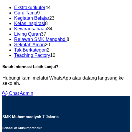
Ekstrakurikuler
44
Guru Tamu
9
Kegiatan Belajar
23
Kelas Inspirasi
8
Kewirausahaan
34
Living Quran
37
Relawan SMK Mengabdi
8
Sekolah Aman
20
Tak Berkategori
2
Teaching Factory
10
Butuh Informasi Lebih Lanjut?
Hubungi kami melalui WhatsApp atau datang langsung ke
sekolah.
Chat Admin
SMK Muhammadiyah 7 Jakarta
School of Muslimpreneur