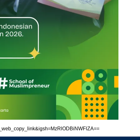
ig_web_copy_link&igsh=MzRlODBiNWFlZA==