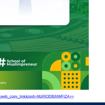
ig_web_copy_link&igsh=MzRlODBiNWFlZA==