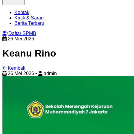
Kontak
Kritik & Saran
Berita Terbaru
Daftar SPMB
26 Mei 2026
Keanu Rino
Kembali
26 Mei 2026
•
admin