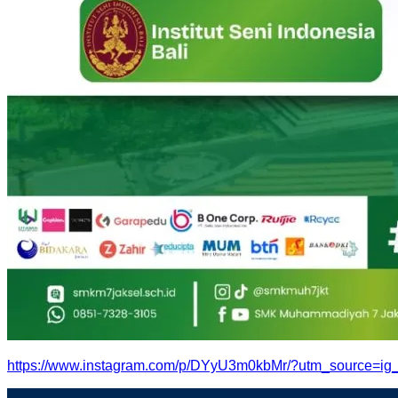
https://www.instagram.com/p/DYyU3m0kbMr/?utm_source=