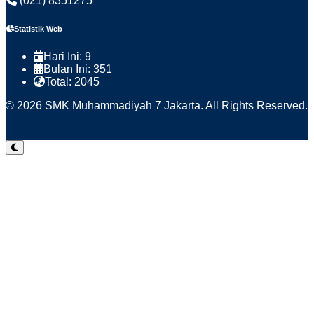
(021) 8351275
Statistik Web
Hari Ini:
9
Bulan Ini:
351
Total:
2045
© 2026 SMK Muhammadiyah 7 Jakarta. All Rights Reserved.