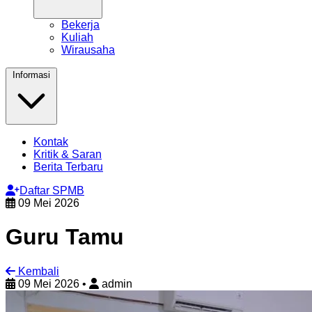
Bekerja
Kuliah
Wirausaha
Informasi
Kontak
Kritik & Saran
Berita Terbaru
Daftar SPMB
09 Mei 2026
Guru Tamu
Kembali
09 Mei 2026
•
admin