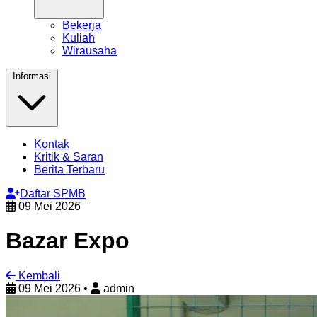
Bekerja
Kuliah
Wirausaha
Informasi
Kontak
Kritik & Saran
Berita Terbaru
Daftar SPMB
09 Mei 2026
Bazar Expo
Kembali
09 Mei 2026
•
admin