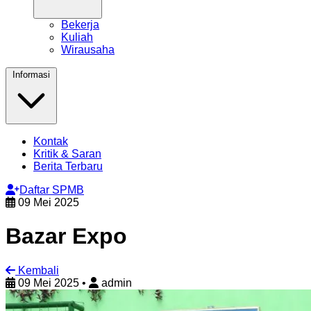
Bekerja
Kuliah
Wirausaha
Informasi
Kontak
Kritik & Saran
Berita Terbaru
Daftar SPMB
09 Mei 2025
Bazar Expo
Kembali
09 Mei 2025
•
admin