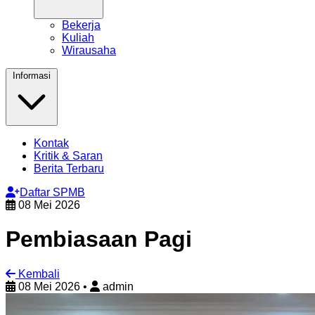
Bekerja
Kuliah
Wirausaha
Informasi
Kontak
Kritik & Saran
Berita Terbaru
Daftar SPMB
08 Mei 2026
Pembiasaan Pagi
Kembali
08 Mei 2026
•
admin